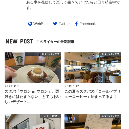
ある事を発信して楽しく生きていけたらと日々精進中で
す。
WebSite
Twitter
Facebook
NEW POST
このライターの最新記事
スターバックス
スターバックス
2020.2.3
2019.5.23
スタバ「マロン in マロン」。栗
この夏もスタバの「コールドブリ
好きにはたまらない、とてもおい
ューコーヒー」始まってるよ！
しいデザート…
石川・金沢
スターバックス