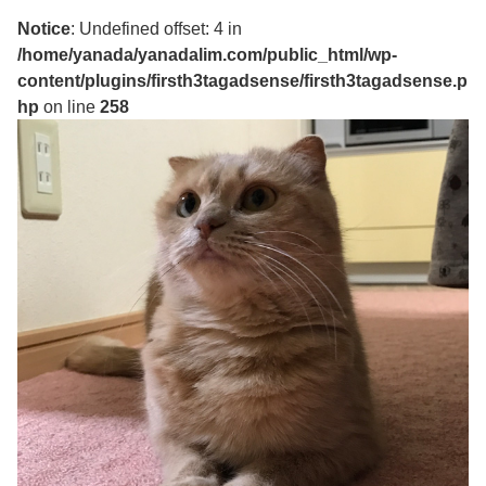
Notice
: Undefined offset: 4 in
/home/yanada/yanadalim.com/public_html/wp-
content/plugins/firsth3tagadsense/firsth3tagadsense.p
hp
on line
258