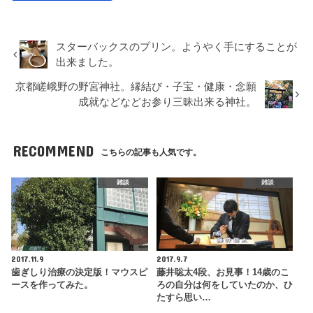
スターバックスのプリン。ようやく手にすることが
出来ました。
京都嵯峨野の野宮神社。縁結び・子宝・健康・念願
成就などなどお参り三昧出来る神社。
RECOMMEND
こちらの記事も人気です。
雑談
雑談
2017.11.9
2017.9.7
歯ぎしり治療の決定版！マウスピ
藤井聡太4段、お見事！14歳のこ
ースを作ってみた。
ろの自分は何をしていたのか、ひ
たすら思い…