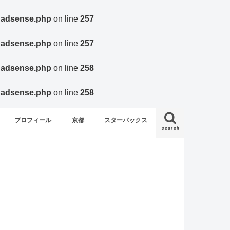
agadsense.php
on line
257
agadsense.php
on line
257
agadsense.php
on line
258
agadsense.php
on line
258
プロフィール
京都
スターバックス
search