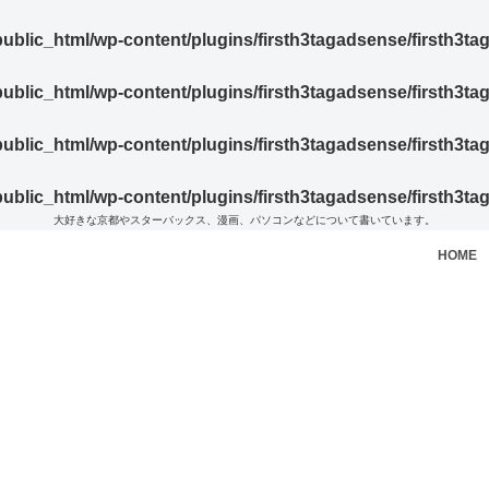
blic_html/wp-content/plugins/firsth3tagadsense/firsth3t
blic_html/wp-content/plugins/firsth3tagadsense/firsth3t
blic_html/wp-content/plugins/firsth3tagadsense/firsth3t
blic_html/wp-content/plugins/firsth3tagadsense/firsth3t
大好きな京都やスターバックス、漫画、パソコンなどについて書いています。
HOME