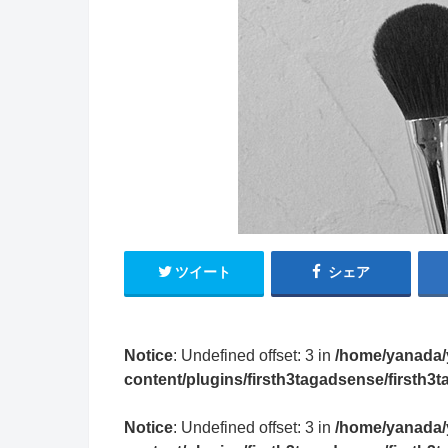
ツイート
シェア
Notice
: Undefined offset: 3 in
/home/yanada/
content/plugins/firsth3tagadsense/firsth
Notice
: Undefined offset: 3 in
/home/yanada/