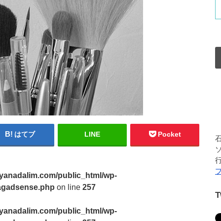
はてブ
LINE
Pocket
yanadalim.com/public_html/wp-
3tagadsense.php
on line
257
yanadalim.com/public_html/wp-