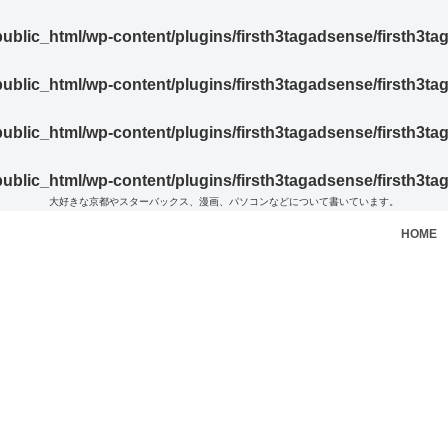
blic_html/wp-content/plugins/firsth3tagadsense/firsth3t
blic_html/wp-content/plugins/firsth3tagadsense/firsth3t
blic_html/wp-content/plugins/firsth3tagadsense/firsth3t
blic_html/wp-content/plugins/firsth3tagadsense/firsth3t
大好きな京都やスターバックス、漫画、パソコンなどについて書いています。
HOME