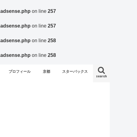
agadsense.php
on line
257
agadsense.php
on line
257
agadsense.php
on line
258
agadsense.php
on line
258
プロフィール
京都
スターバックス
search