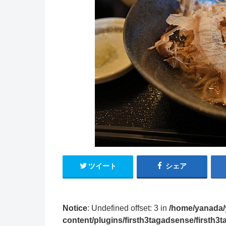
ツイート
シェア
Notice
: Undefined offset: 3 in
/home/yanada/
content/plugins/firsth3tagadsense/firsth