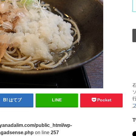
はてブ
LINE
Pocket
yanadalim.com/public_html/wp-
3tagadsense.php
on line
257