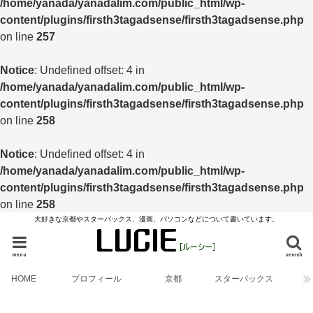
/home/yanada/yanadalim.com/public_html/wp-
content/plugins/firsth3tagadsense/firsth3tagadsense.php
on line
257
Notice
: Undefined offset: 4 in
/home/yanada/yanadalim.com/public_html/wp-
content/plugins/firsth3tagadsense/firsth3tagadsense.php
on line
258
Notice
: Undefined offset: 4 in
/home/yanada/yanadalim.com/public_html/wp-
content/plugins/firsth3tagadsense/firsth3tagadsense.php
on line
258
大好きな京都やスターバックス、漫画、パソコンなどについて書いています。
menu
search
HOME
プロフィール
京都
スターバックス