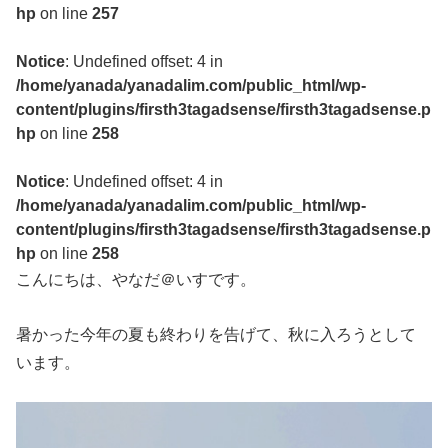
hp
on line
257
Notice
: Undefined offset: 4 in
/home/yanada/yanadalim.com/public_html/wp-
content/plugins/firsth3tagadsense/firsth3tagadsense.p
hp
on line
258
Notice
: Undefined offset: 4 in
/home/yanada/yanadalim.com/public_html/wp-
content/plugins/firsth3tagadsense/firsth3tagadsense.p
hp
on line
258
こんにちは、やなだ＠いすです。
暑かった今年の夏も終わりを告げて、秋に入ろうとして
います。