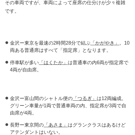
その車両ですが、車両によって座席の仕分けが少々複雑
です。
金沢ー東京を最速の2時間28分で結ぶ
「かがやき」
。10
両ある普通席はすべて「指定席」となります。
停車駅が多い
「はくたか」
は普通車の内6両が指定席で
4両が自由席。
金沢ー富山間のシャトル便の
「つるぎ」
は12両編成。
グリーン車量が1両で普通車両の内、指定席が3両で自
由席が4両。
長野ー東京間の
「あさま」
はグランクラスはあるけど
アテンダントはいない。