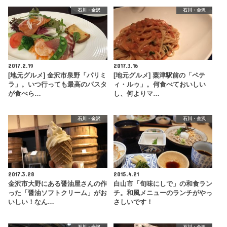
石川・金沢
石川・金沢
2017.2.19
2017.3.16
[地元グルメ] 金沢市泉野「パリミ
[地元グルメ] 粟津駅前の「ペテ
ラ」。いつ行っても最高のパスタ
ィ・ルゥ」。何食べておいしい
が食べら…
し、何よりマ…
石川・金沢
石川・金沢
2017.3.28
2015.4.21
金沢市大野にある醤油屋さんの作
白山市「旬味にしで」の和食ラン
った「醤油ソフトクリーム」がお
チ。和風メニューのランチがやっ
いしい！なん…
さしいです！