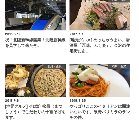
石川・金沢
石川・金沢
2015.3.16
2017.7.7
祝！北陸新幹線開業！北陸新幹線
[地元グルメ] めっちゃうまい、居
を見学して来たぞ。
酒屋「匠味。ふく楽」。金沢の住
宅街にあ…
石川・金沢
石川・金沢
2017.9.8
2015.7.25
[地元グルメ] そば処 松昌（まつ
やっぱりここのイタリアンは間違
しょう）でこだわりの十割そばを
いないです。泉野パリミラのラン
食す。
チの件。