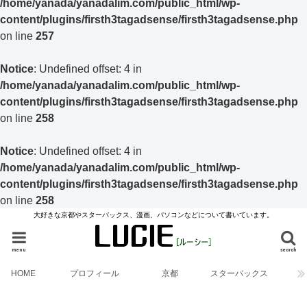
/home/yanada/yanadalim.com/public_html/wp-
content/plugins/firsth3tagadsense/firsth3tagadsense.php
on line
257
Notice
: Undefined offset: 4 in
/home/yanada/yanadalim.com/public_html/wp-
content/plugins/firsth3tagadsense/firsth3tagadsense.php
on line
258
Notice
: Undefined offset: 4 in
/home/yanada/yanadalim.com/public_html/wp-
content/plugins/firsth3tagadsense/firsth3tagadsense.php
on line
258
大好きな京都やスターバックス、漫画、パソコンなどについて書いています。
menu
search
HOME
プロフィール
京都
スターバックス