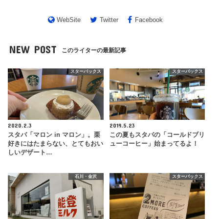
WebSite
Twitter
Facebook
NEW POST
このライターの最新記事
スターバックス
スターバックス
2020.2.3
2019.5.23
スタバ「マロン in マロン」。栗
この夏もスタバの「コールドブリ
好きにはたまらない、とてもおい
ューコーヒー」始まってるよ！
しいデザート…
石川・金沢
スターバックス