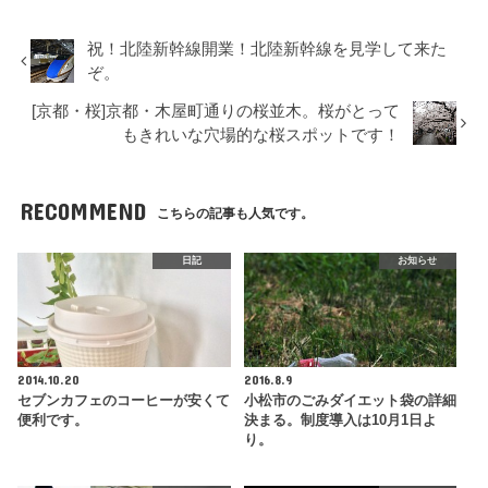
祝！北陸新幹線開業！北陸新幹線を見学して来た
ぞ。
[京都・桜]京都・木屋町通りの桜並木。桜がとって
もきれいな穴場的な桜スポットです！
RECOMMEND
こちらの記事も人気です。
日記
お知らせ
2014.10.20
2016.8.9
セブンカフェのコーヒーが安くて
小松市のごみダイエット袋の詳細
便利です。
決まる。制度導入は10月1日よ
り。