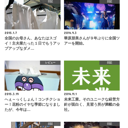
日記
日記
2015.1.7
2014.9.3
全国のお母さん、あなたはスゴ
華原朋美さんが９年ぶりに全国ツ
イ！主夫業たった１日でもうアッ
アーを開始。
プアップなダメ…
レビュー
日記
2015.3.19
2014.11.1
へぇ～っくしょん！コンチクショ
未来工業。そのユニークな経営方
ー！花粉のイヤな季節になりまし
針が面白く、見習う所が満載の会
たが、今年は…
社。
日記
日記