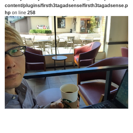
content/plugins/firsth3tagadsense/firsth3tagadsense.p
hp
on line
258