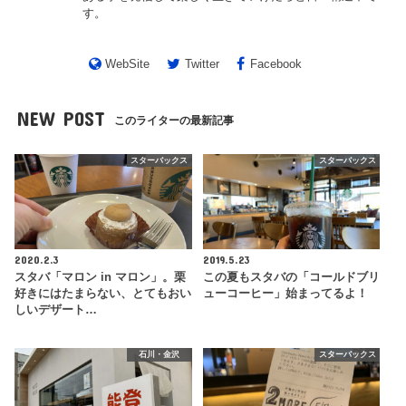
す。
WebSite
Twitter
Facebook
NEW POST
このライターの最新記事
スターバックス
スターバックス
2020.2.3
2019.5.23
スタバ「マロン in マロン」。栗
この夏もスタバの「コールドブリ
好きにはたまらない、とてもおい
ューコーヒー」始まってるよ！
しいデザート…
石川・金沢
スターバックス