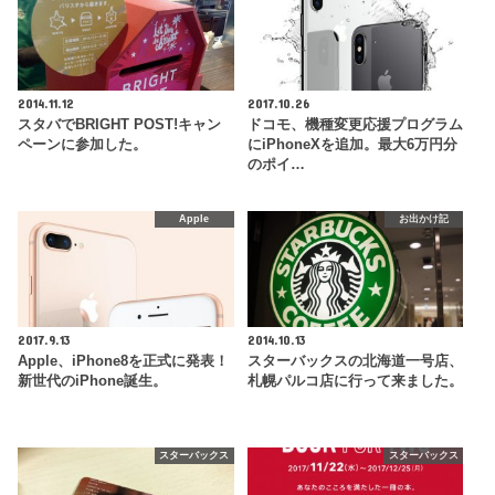
2014.11.12
2017.10.26
スタバでBRIGHT POST!キャン
ドコモ、機種変更応援プログラム
ペーンに参加した。
にiPhoneXを追加。最大6万円分
のポイ…
Apple
お出かけ記
2017.9.13
2014.10.13
Apple、iPhone8を正式に発表！
スターバックスの北海道一号店、
新世代のiPhone誕生。
札幌パルコ店に行って来ました。
スターバックス
スターバックス