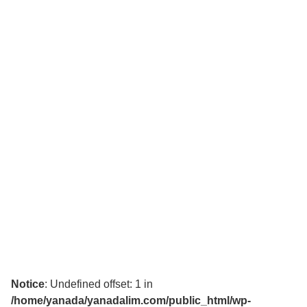
Notice
: Undefined offset: 1 in
/home/yanada/yanadalim.com/public_html/wp-