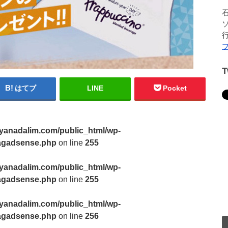
はてブ
LINE
Pocket
yanadalim.com/public_html/wp-
3tagadsense.php
on line
255
yanadalim.com/public_html/wp-
3tagadsense.php
on line
255
yanadalim.com/public_html/wp-
3tagadsense.php
on line
256