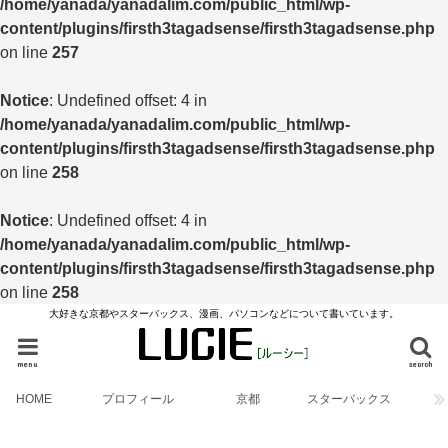
/home/yanada/yanadalim.com/public_html/wp-
content/plugins/firsth3tagadsense/firsth3tagadsense.php
on line
257
Notice
: Undefined offset: 4 in
/home/yanada/yanadalim.com/public_html/wp-
content/plugins/firsth3tagadsense/firsth3tagadsense.php
on line
258
Notice
: Undefined offset: 4 in
/home/yanada/yanadalim.com/public_html/wp-
content/plugins/firsth3tagadsense/firsth3tagadsense.php
on line
258
大好きな京都やスターバックス、漫画、パソコンなどについて書いています。
menu
search
HOME
プロフィール
京都
スターバックス