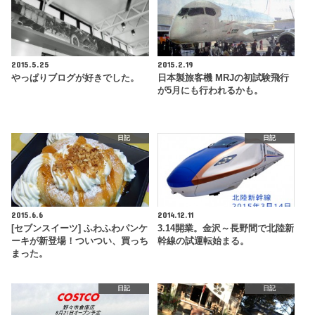
2015.5.25
2015.2.19
やっぱりブログが好きでした。
日本製旅客機 MRJの初試験飛行
が5月にも行われるかも。
日記
日記
2015.6.6
2014.12.11
[セブンスイーツ] ふわふわパンケ
3.14開業。金沢～長野間で北陸新
ーキが新登場！ついつい、買っち
幹線の試運転始まる。
まった。
日記
日記