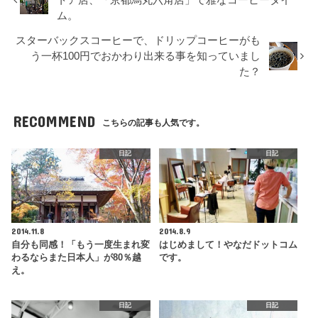
ム。
スターバックスコーヒーで、ドリップコーヒーがも
う一杯100円でおかわり出来る事を知っていまし
た？
RECOMMEND
こちらの記事も人気です。
日記
日記
2014.11.8
2014.8.9
自分も同感！「もう一度生まれ変
はじめまして！やなだドットコム
わるならまた日本人」が80％越
です。
え。
日記
日記