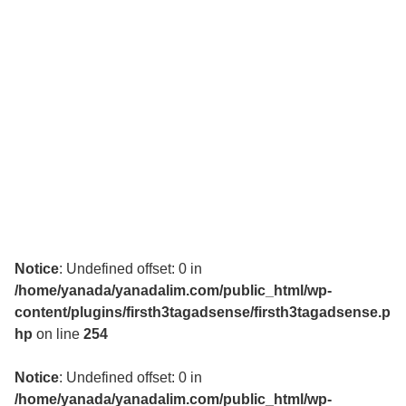
Notice
: Undefined offset: 0 in
/home/yanada/yanadalim.com/public_html/wp-
content/plugins/firsth3tagadsense/firsth3tagadsense.p
hp
on line
254
Notice
: Undefined offset: 0 in
/home/yanada/yanadalim.com/public_html/wp-