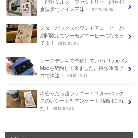
「能登ミルク・ファクトリー」能登和
倉温泉でアイス三昧！
2019.05.06
スターバックスのワンモアコーヒーが
期間限定でツーモアコーヒーになるっ
てよ！
2019.05.05
ケーズデンキで予約していたiPhone Xs
Maxを契約して来ました。待ち時間ゼ
ロで快適！
2018.10.11
出会ったら超ラッキー！スターバック
スのレシート型アンケート用紙はこれ
だ！
2018.09.26