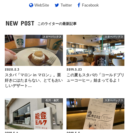
WebSite
Twitter
Facebook
NEW POST
このライターの最新記事
スターバックス
スターバックス
2020.2.3
2019.5.23
スタバ「マロン in マロン」。栗
この夏もスタバの「コールドブリ
好きにはたまらない、とてもおい
ューコーヒー」始まってるよ！
しいデザート…
石川・金沢
スターバックス
2019.5.6
2019.5.5