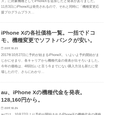
ス」に対象機種としてiPhoneXを追加したと発表がありました。
11月3日にiPhoneXは発売されるので、それと同時に「機種変更応
援プログラムプラス…
iPhone Xの各社価格一覧。一括でドコ
モ、機種変更でソフトバンクが安い。
2017.10.25
2017年10月27日に予約が始まるiPhoneX。 いよいよ予約開始がま
じかにせまり、各キャリアから機種代金の発表が出そろいました。
今年の価格は、48回払いと言う今までにない購入方法も新たに登
場したので、さらにわかり…
au、iPhone Xの機種代金を発表。
128,160円から。
2017.10.24
auでは、10月27日より予約が開始されるiPhoneXの機種代金の価格