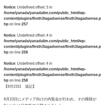
Notice
: Undefined offset: 3 in
/home/yanada/yanadalim.com/public_html/wp-
content/plugins/firsth3tagadsense/firsth3tagadsense.p
hp
on line
257
Notice
: Undefined offset: 4 in
/home/yanada/yanadalim.com/public_html/wp-
content/plugins/firsth3tagadsense/firsth3tagadsense.p
hp
on line
258
Notice
: Undefined offset: 4 in
/home/yanada/yanadalim.com/public_html/wp-
content/plugins/firsth3tagadsense/firsth3tagadsense.p
hp
on line
258
【8月23日 追記】
8月23日にメディア向けの内覧会が行われ、その模様が