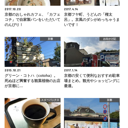
2017.10.20
2017.4.14
京都のおしゃれカフェ、「カフェ
京都フヤ町、うどんの「権太
コチ」で自家製パンをいただいて
呂」。京風のダシがめっちゃうま
のんびり！
いです！
京都
お出かけ記
2015.10.21
2017.1.14
グリーン・コトハ（cotoha）。
京都の安くて便利なおすすめ駐車
死ぬほど興奮する観葉植物のお店
場まとめ。観光やショッピングに
が京都に…
最適。
スターバックス
京都