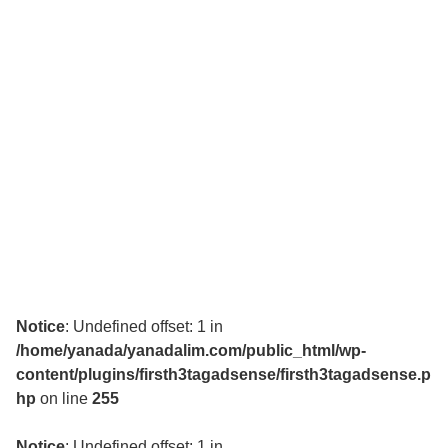
Notice
: Undefined offset: 1 in
/home/yanada/yanadalim.com/public_html/wp-
content/plugins/firsth3tagadsense/firsth3tagadsense.p
hp
on line
255
Notice
: Undefined offset: 1 in